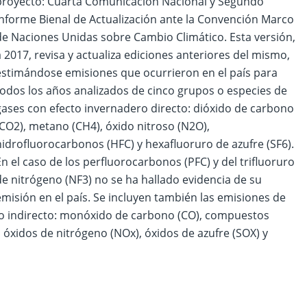
proyecto: Cuarta Comunicación Nacional y Segundo
Informe Bienal de Actualización ante la Convención Marco
de Naciones Unidas sobre Cambio Climático. Esta versión,
a 2017, revisa y actualiza ediciones anteriores del mismo,
estimándose emisiones que ocurrieron en el país para
todos los años analizados de cinco grupos o especies de
gases con efecto invernadero directo: dióxido de carbono
(CO2), metano (CH4), óxido nitroso (N2O),
hidrofluorocarbonos (HFC) y hexafluoruro de azufre (SF6).
En el caso de los perfluorocarbonos (PFC) y del trifluoruro
de nitrógeno (NF3) no se ha hallado evidencia de su
emisión en el país. Se incluyen también las emisiones de
ro indirecto: monóxido de carbono (CO), compuestos
óxidos de nitrógeno (NOx), óxidos de azufre (SOX) y