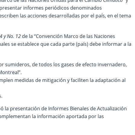
Marco de las Naciones Unidas para el Cambio
Climático”
y
 presentar informes periódicos denominados
scriben las acciones desarrolladas por el país, en el tema
 4 y No. 12
de la “Convención Marco de las Naciones
uales se establece que cada parte (país) debe informar a la
or sumideros, de todos los gases de efecto invernadero,
Montreal”.
len medidas de mitigación y faciliten la adaptación al
s.
bó la presentación de Informes Bienales de Actualización
s complementan la información aportada por las