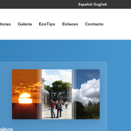
Español
|
English
Powered
by
ticias
Galeria
EcoTips
Enlaces
Contacto
Translate
mático