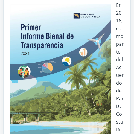
En
20
16,
co
mo
par
te
del
Ac
uer
do
de
Par
ís,
Co
sta
Ric