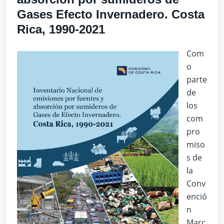
Gases Efecto Invernadero. Costa
Rica, 1990-2021
Com
o
parte
de
los
com
pro
miso
s de
la
Conv
enció
n
Marc