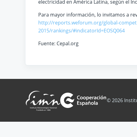
electricidad en América Latina, según el Ín
Para mayor información, lo invitamos a revis
http://reports.weforum.org/global-competi
2015/rankings/#indicatorId=EOSQ064
Fuente: Cepal.org
© 2026 Insti