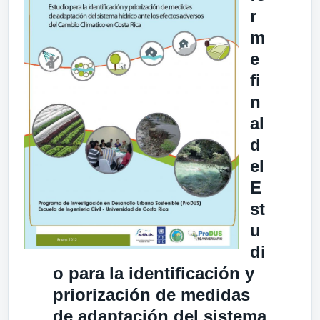
r
m
e
fi
n
al
d
el
E
st
u
di
o para la identificación y
priorización de medidas
de adaptación del sistema