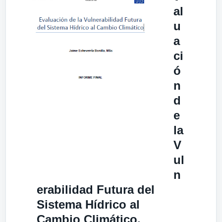
al
u
a
ci
ó
n
d
e
la
V
ul
n
erabilidad Futura del
Sistema Hídrico al
Cambio Climático.