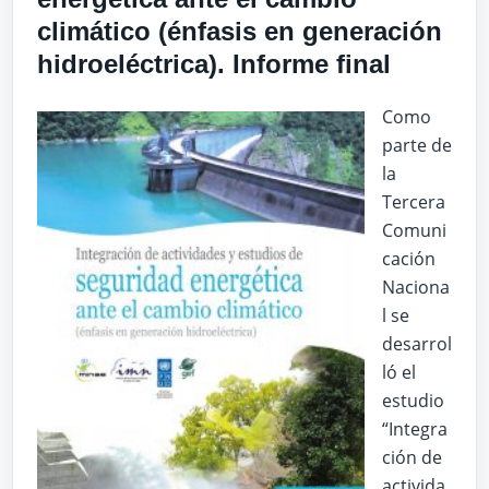
climático (énfasis en generación
hidroeléctrica). Informe final
Como
parte de
la
Tercera
Comuni
cación
Naciona
l se
desarrol
ló el
estudio
“Integra
ción de
activida