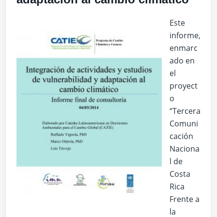
Este
informe,
enmarc
ado en
el
proyect
o
“Tercera
Comuni
cación
Naciona
l de
Costa
Rica
Frente a
la