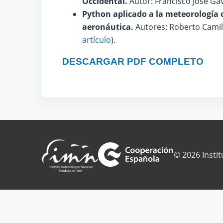
Occidental.
Autor: Francisco José Ga
Python aplicado a la meteorología 
aeronáutica.
Autores: Roberto Camil
artículo
).
DESCARGAR PDF COMPLETO
© 2026 Insti