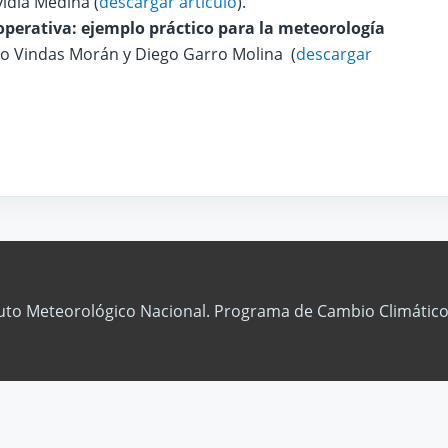
vidia Medina (
descargar artículo
).
operativa: ejemplo práctico para la meteorología
o Vindas Morán y Diego Garro Molina (
descargar
tuto Meteorológico Nacional. Programa de Cambio Climático