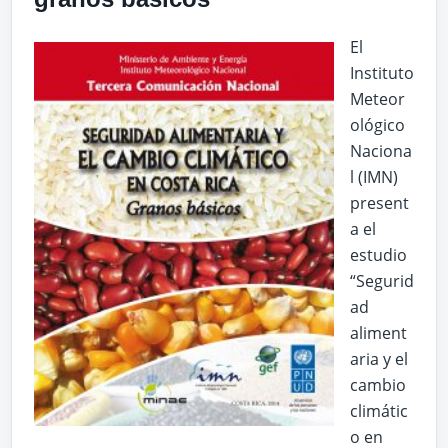
El
Instituto
Meteor
ológico
Naciona
l (IMN)
present
a el
estudio
“Segurid
ad
aliment
aria y el
cambio
climátic
o en