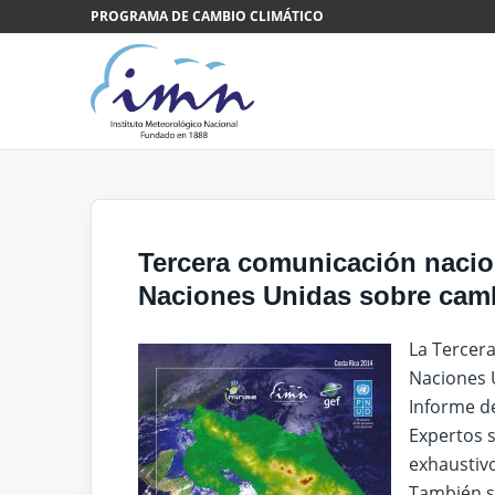
Saltar al contenido
PROGRAMA DE CAMBIO CLIMÁTICO
Tercera comunicación nacio
Naciones Unidas sobre camb
La Tercer
Naciones 
Informe d
Expertos s
exhaustivo
También s