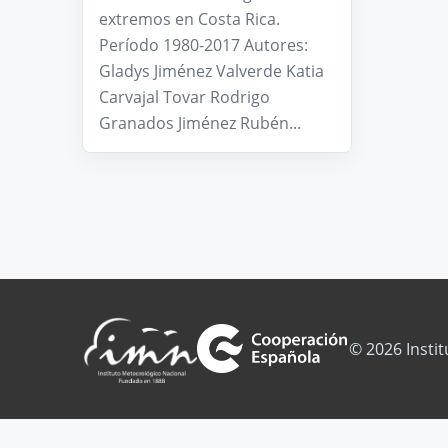
extremos en Costa Rica.
Período 1980-2017 Autores:
Gladys Jiménez Valverde Katia
Carvajal Tovar Rodrigo
Granados Jiménez Rubén...
© 2026 Insti