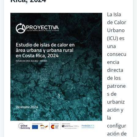
La Isla
de Calor
Urbano
(ICU) es
una
consecu
encia
directa
de los
patrone
s de
urbaniz
ación y
la
configur
ación de