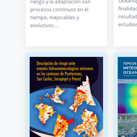
Oceanog
riesgo y la adaptación son
finalida
procesos continuos en el
resultad
tiempo, mejorables y
estudios
evolutivos....