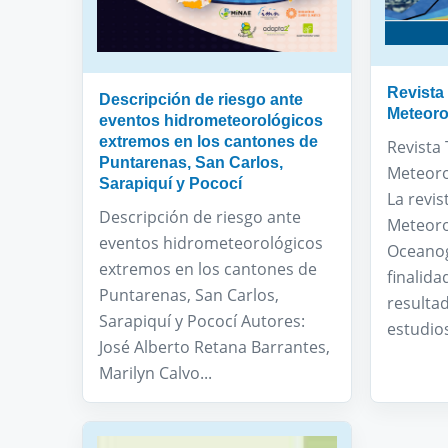
Revista
Descripción de riesgo ante
Meteorol
eventos hidrometeorológicos
extremos en los cantones de
Revista
Puntarenas, San Carlos,
Meteorol
Sarapiquí y Pococí
La revis
Descripción de riesgo ante
Meteoro
eventos hidrometeorológicos
Oceanog
extremos en los cantones de
finalida
Puntarenas, San Carlos,
resultad
Sarapiquí y Pococí Autores:
estudios
José Alberto Retana Barrantes,
Marilyn Calvo...