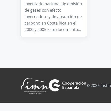
Inventario nacional de emisión
de gases con efecto
invernadero y de absorción de
carbono en Costa Rica en el
2000 y 2005 Este documento...
© 2026 Insti