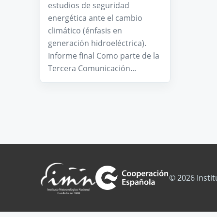
estudios de seguridad
energética ante el cambio
climático (énfasis en
generación hidroeléctrica).
Informe final Como parte de la
Tercera Comunicación...
© 2026 Insti