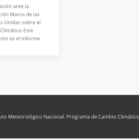
ación ante la
ión Marco de las
s Unidas sobre el
Climático Este
to es el Informe
tuto Meteorológico Nacional. Programa de Cambio Climático