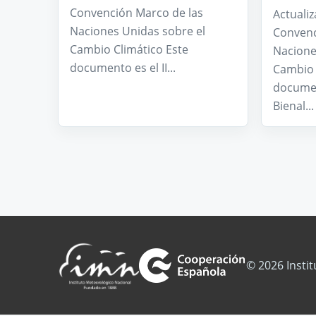
Convención Marco de las
Actualiz
Naciones Unidas sobre el
Convenc
Cambio Climático Este
Nacione
documento es el II...
Cambio 
documen
Bienal...
© 2026 Insti