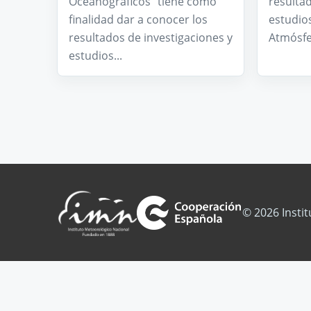
Oceanográficos” tiene como
resultad
finalidad dar a conocer los
estudios
resultados de investigaciones y
Atmósfer
estudios...
© 2026 Insti